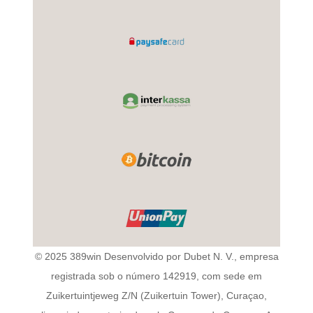
© 2025 389win Desenvolvido por Dubet N. V., empresa
registrada sob o número 142919, com sede em
Zuikertuintjeweg Z/N (Zuikertuin Tower), Curaçao,