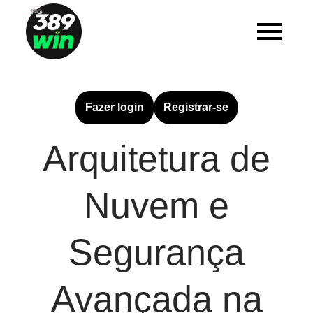
Skip
to
Cadastre-se na 389win e aproveite um bônus de
content
100% no primeiro depósito, até R$8.100. Jogue
mais de 4.000 jogos, incluindo slots populares,
jogos de mesa e apostas esportivas. Plataforma
segura, pagamentos rápidos e suporte 24/7.
Fazer login
Registrar-se
Arquitetura de
Nuvem e
Segurança
Avançada na