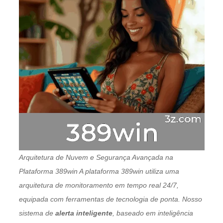
Arquitetura de Nuvem e Segurança Avançada na
Plataforma 389win A plataforma 389win utiliza uma
arquitetura de monitoramento em tempo real 24/7,
equipada com ferramentas de tecnologia de ponta. Nosso
sistema de
alerta inteligente
, baseado em inteligência