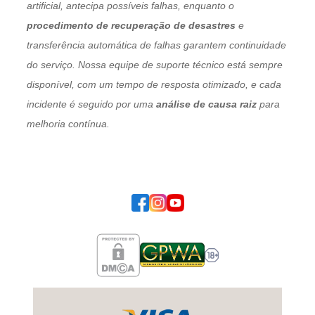
artificial, antecipa possíveis falhas, enquanto o
procedimento de recuperação de desastres
e
transferência automática de falhas garantem continuidade
do serviço. Nossa equipe de suporte técnico está sempre
disponível, com um tempo de resposta otimizado, e cada
incidente é seguido por uma
análise de causa raiz
para
melhoria contínua.